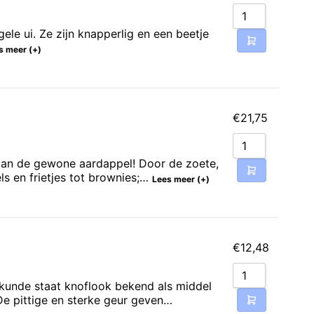
le ui. Ze zijn knapperlig en een beetje
s meer (+)
€
21,75
 dan de gewone aardappel! Door de zoete,
ls en frietjes tot brownies;…
Lees meer (+)
€
12,48
eskunde staat knoflook bekend als middel
De pittige en sterke geur geven…