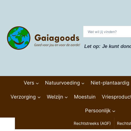
Doorgaan
naar
inhoud
Let op: Je kunt don
Vers
Natuurvoeding
Niet-plantaardig
Verzorging
Welzijn
Moestuin
Vriesproduc
Persoonlijk
Rechtstreeks (AGF)
Rechts