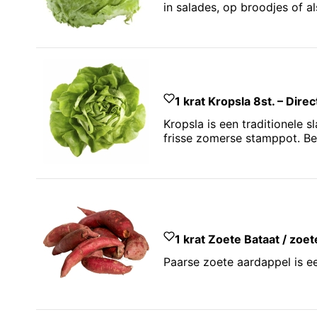
in salades, op broodjes of a
1 krat Kropsla 8st. – Dire
Kropsla is een traditionele 
frisse zomerse stamppot. Bew
1 krat Zoete Bataat / zoet
Paarse zoete aardappel is ee