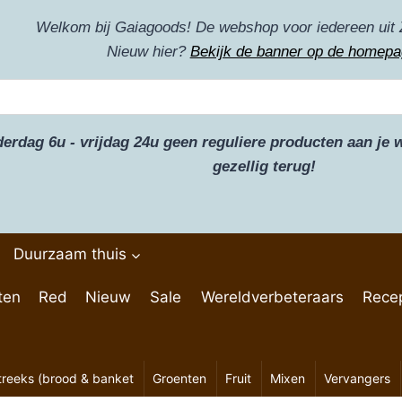
Welkom bij Gaiagoods! De webshop voor iedereen uit 
Nieuw hier?
Bekijk de banner op de homepa
derdag 6u - vrijdag 24u geen reguliere producten aan j
gezellig terug!
Duurzaam thuis
ten
Red
Nieuw
Sale
Wereldverbeteraars
Rece
treeks (brood & banket
Groenten
Fruit
Mixen
Vervangers