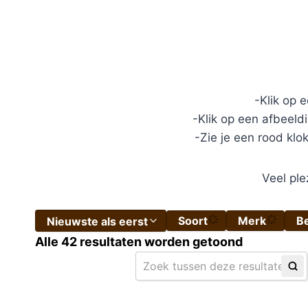
-Klik op 
-Klik op een afbeeld
-Zie je een rood klo
Veel ple
Soort
Merk
B
Nieuwste als eerst
Alle 42 resultaten worden getoond
Sorteer per categorie
Nieuwste als eerst
Wat wil je vinden?
Sorteer op prijs (laag naar hoog)
Sorteer op prijs (hoog naar laag)