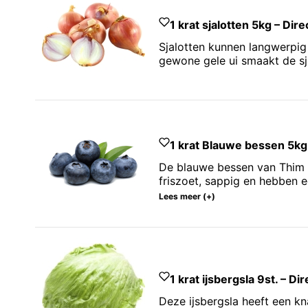
Sorteer op naam A-Z
1 krat sjalotten 5kg – Dir
Sorteer op naam Z-A
Sjalotten kunnen langwerpig 
gewone gele ui smaakt de sja
1 krat Blauwe bessen 5kg
De blauwe bessen van Thim u
friszoet, sappig en hebben e
Lees meer (+)
1 krat ijsbergsla 9st. – Di
Deze ijsbergsla heeft een kn