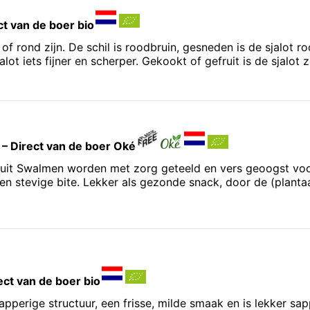
ect van de boer bio
of rond zijn. De schil is roodbruin, gesneden is de sjalot 
lot iets fijner en scherper. Gekookt of gefruit is de sjalot
 – Direct van de boer Oké
it Swalmen worden met zorg geteeld en vers geoogst voor 
en stevige bite. Lekker als gezonde snack, door de (plant
Wat betekent "Oké"?
rect van de boer bio
apperige structuur, een frisse, milde smaak en is lekker sap