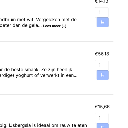
€
14,13
roodbruin met wit. Vergeleken met de
 zoeter dan de gele…
Lees meer (+)
€
56,18
de beste smaak. Ze zijn heerlijk
aardige) yoghurt of verwerkt in een…
€
15,66
pig. IJsbergsla is ideaal om rauw te eten