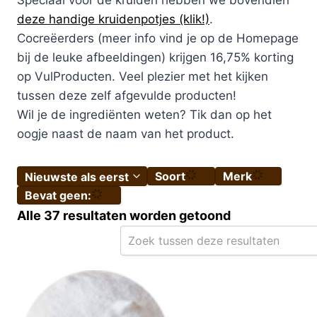
Speciaal voor de kruiden hebben we bovendien
deze handige kruidenpotjes (klik!)
.
Cocreëerders (meer info vind je op de Homepage
bij de leuke afbeeldingen) krijgen 16,75% korting
op VulProducten. Veel plezier met het kijken
tussen deze zelf afgevulde producten!
Wil je de ingrediënten weten? Tik dan op het
oogje naast de naam van het product.
Soort
Merk
Nieuwste als eerst
Bevat geen:
Sorteer per categorie
Alle 37 resultaten worden getoond
Nieuwste als eerst
Sorteer op prijs (laag naar hoog)
Wat wil je vinden?
Sorteer op prijs (hoog naar laag)
Sorteer op naam A-Z
Sorteer op naam Z-A