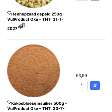
Hennepzaad gepeld 250g –
VulProduct Oké – THT: 31-1-
2027
€
3,99
Kokosbloesemsuiker 500g –
VulProduct Oké – THT: 30-7-