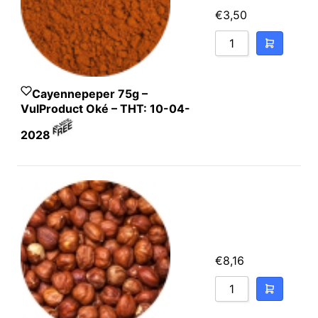
€
3,50
Cayennepeper 75g –
VulProduct Oké – THT: 10-04-
2028
€
8,16