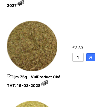
2027
€
3,83
Tijm 75g – VulProduct Oké –
THT: 16-03-2028