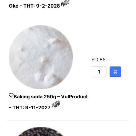
Oké – THT: 9-2-2028
€
0,85
Baking soda 250g – VulProduct
– THT: 9-11-2027