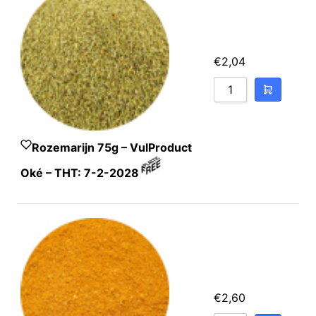
€
2,04
Rozemarijn 75g – VulProduct
Oké – THT: 7-2-2028
€
2,60