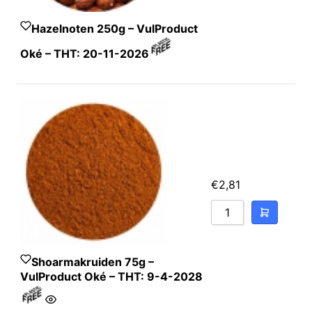
Hazelnoten 250g – VulProduct
Oké – THT: 20-11-2026
€
2,81
Shoarmakruiden 75g –
VulProduct Oké – THT: 9-4-2028