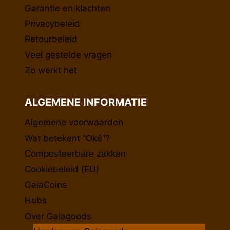
Garantie en klachten
Privacybeleid
Retourbeleid
Veel gestelde vragen
Zo werkt het
ALGEMENE INFORMATIE
Algemene voorwaarden
Wat betekent “Oké”?
Composteerbare zakken
Cookiebeleid (EU)
GaiaCoins
Hubs
Over Gaiagoods