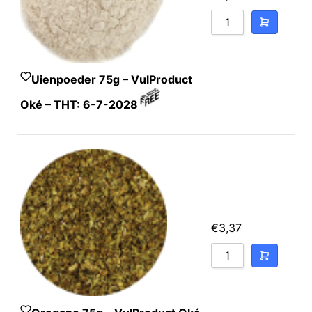
Uienpoeder 75g – VulProduct
Oké – THT: 6-7-2028
€
3,37