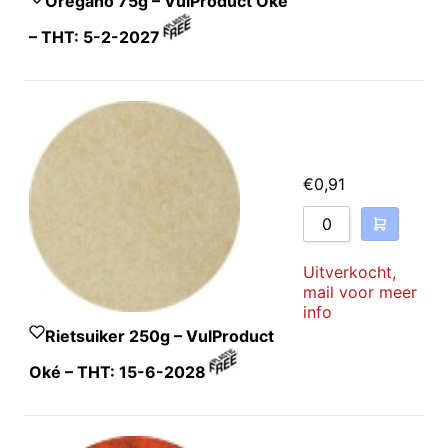
Oregano 75g – VulProduct Oké
– THT: 5-2-2027
€
0,91
Uitverkocht,
mail voor meer
info
Rietsuiker 250g – VulProduct
Oké – THT: 15-6-2028