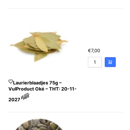
t, komijn*, paprika*,
er*, koriander*, ui*,
kuma*, kerrie*
STERD), kaneel*,
li*, knoflook*.
€
7,00
Laurierblaadjes 75g –
VulProduct Oké – THT: 20-11-
2027