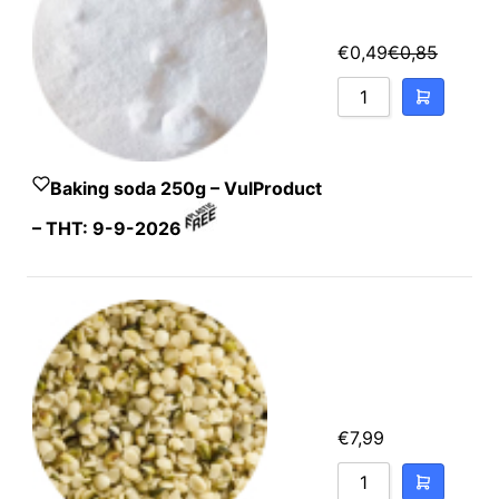
€
0,49
€
0,85
Baking soda 250g – VulProduct
– THT: 9-9-2026
€
7,99