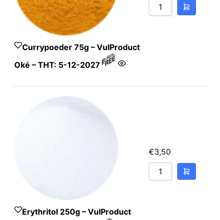
Currypoeder 75g – VulProduct
Oké – THT: 5-12-2027
Kurkuma‚ koriander‚
fenegriek‚ komijn‚ zout‚
chili‚ mosterd‚ venkelzaad‚
knoflook‚ gember.
€
3,50
Erythritol 250g – VulProduct