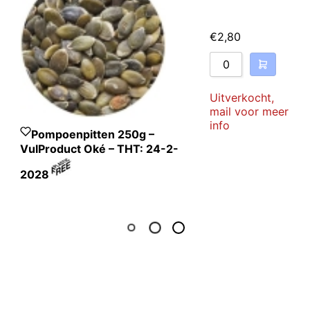
€
2,80
Uitverkocht,
mail voor meer
info
Pompoenpitten 250g –
VulProduct Oké – THT: 24-2-
2028