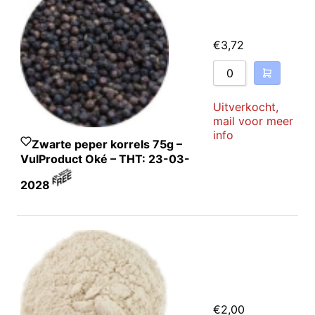
€
3,72
Uitverkocht,
mail voor meer
info
Zwarte peper korrels 75g –
VulProduct Oké – THT: 23-03-
2028
€
2,00