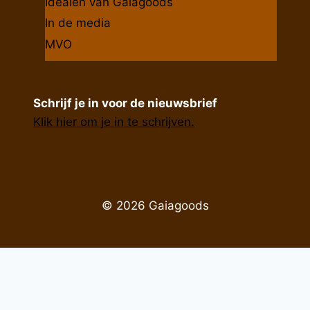
Idealen van Gaiagoods
In de media
MVO
Schrijf je in voor de nieuwsbrief
Klik hier om je in te schrijven.
© 2026 Gaiagoods
De waardering van www.gaiagoods.nl bij
WebwinkelKeur Reviews
is 9.9/10 gebaseerd op 330
reviews.