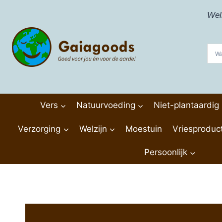
Doorgaan
Wel
naar
inhoud
Vers
Natuurvoeding
Niet-plantaardig
Verzorging
Welzijn
Moestuin
Vriesproduc
Persoonlijk