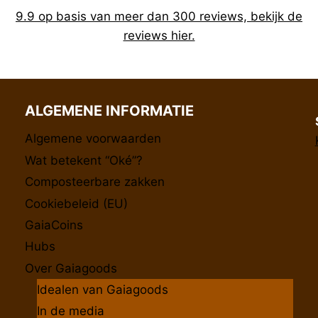
9.9 op basis van meer dan 300 reviews, bekijk de
reviews hier.
ALGEMENE INFORMATIE
Algemene voorwaarden
Wat betekent “Oké”?
Composteerbare zakken
Cookiebeleid (EU)
GaiaCoins
Hubs
Over Gaiagoods
Idealen van Gaiagoods
In de media