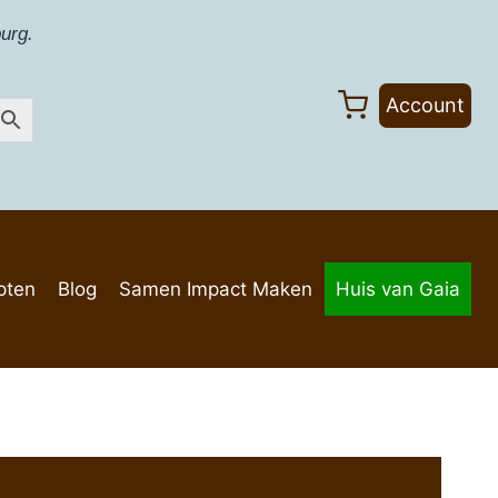
urg.
Account
pten
Blog
Samen Impact Maken
Huis van Gaia