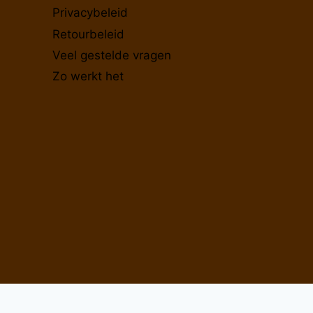
Privacybeleid
Retourbeleid
Veel gestelde vragen
Zo werkt het
De waardering van www