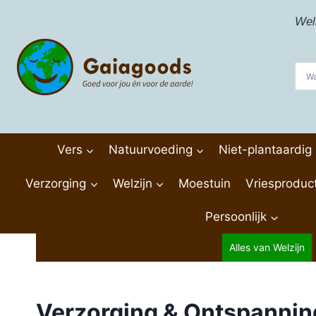
Doorgaan
Wel
naar
inhoud
Vers
Natuurvoeding
Niet-plantaardig
Verzorging
Welzijn
Moestuin
Vriesproduc
Persoonlijk
Alles van Welzijn
Verzorging & Ontspannin