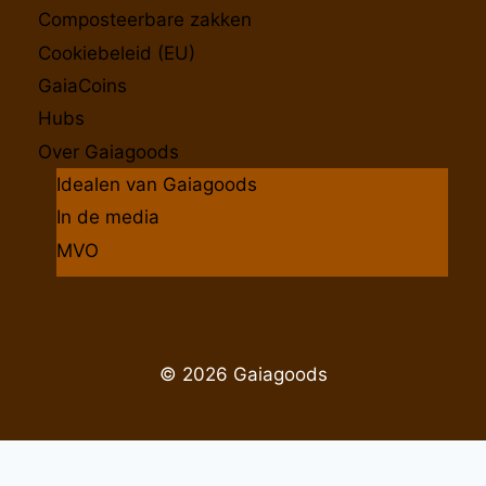
Composteerbare zakken
Cookiebeleid (EU)
GaiaCoins
Hubs
Over Gaiagoods
Idealen van Gaiagoods
In de media
MVO
© 2026 Gaiagoods
.gaiagoods.nl bij
WebwinkelKeur Reviews
is 9.9/10 ge