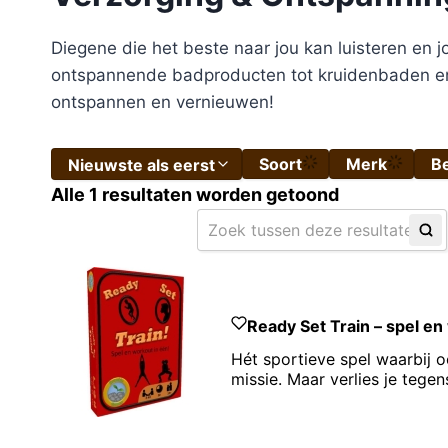
Diegene die het beste naar jou kan luisteren en jo
ontspannende badproducten tot kruidenbaden en e
ontspannen en vernieuwen!
Soort
Merk
B
Nieuwste als eerst
Alle 1 resultaten worden getoond
Sorteer per categorie
Nieuwste als eerst
Wat wil je vinden?
Sorteer op prijs (laag naar hoog)
Sorteer op prijs (hoog naar laag)
Sorteer op naam A-Z
Ready Set Train – spel en
Sorteer op naam Z-A
Hét sportieve spel waarbij o
missie. Maar verlies je tegen