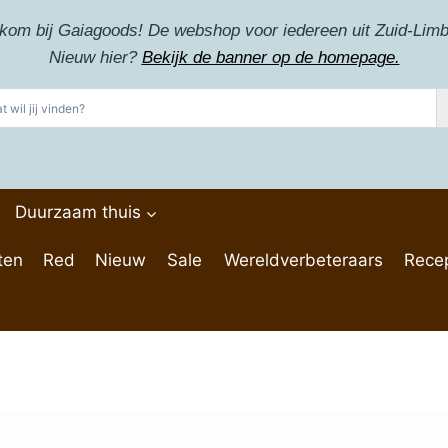
kom bij Gaiagoods! De webshop voor iedereen uit Zuid-Limb
Nieuw hier?
Bekijk de banner op de homepage.
Duurzaam thuis
ten
Red
Nieuw
Sale
Wereldverbeteraars
Rece