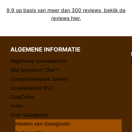
9.9 op basis van meer dan 300 reviews, bekijk de
reviews hier.
ALGEMENE INFORMATIE
Algemene voorwaarden
Wat betekent “Oké”?
Composteerbare zakken
Cookiebeleid (EU)
GaiaCoins
Hubs
Over Gaiagoods
Idealen van Gaiagoods