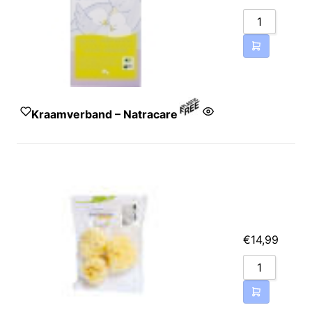
Kraamverband – Natracare
Gecertificeerd biologisch
katoen‚ ecologisch
gecertificeerd cellulose
pulp‚ maïszetmeel‚ niet-
giftige lijm
€
14,99