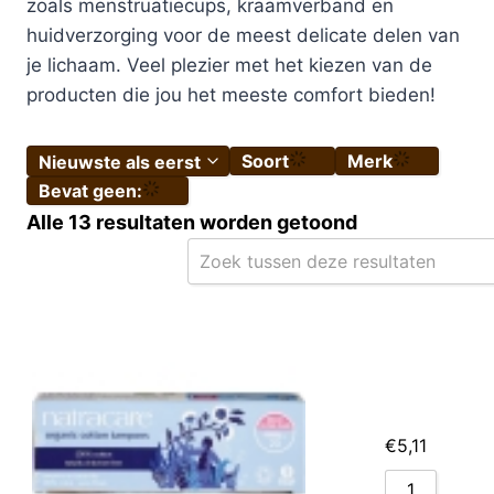
zoals menstruatiecups, kraamverband en
huidverzorging voor de meest delicate delen van
je lichaam. Veel plezier met het kiezen van de
producten die jou het meeste comfort bieden!
Soort
Merk
Nieuwste als eerst
Bevat geen:
Sorteer per categorie
Alle 13 resultaten worden getoond
Nieuwste als eerst
Sorteer op prijs (laag naar hoog)
Wat wil je vinden?
Sorteer op prijs (hoog naar laag)
Sorteer op naam A-Z
Sorteer op naam Z-A
€
5,11