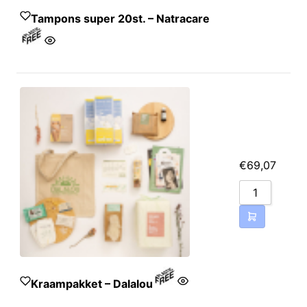
Tampons super 20st. – Natracare
Katoen* 100%.
€
69,07
Kraampakket – Dalalou