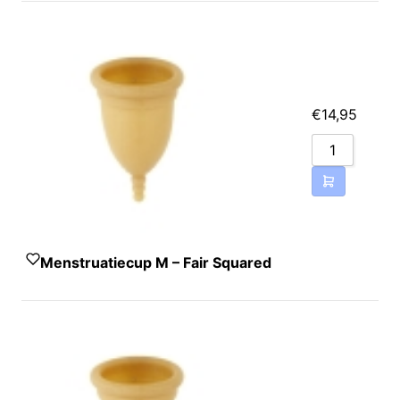
€
14,95
Menstruatiecup M – Fair Squared