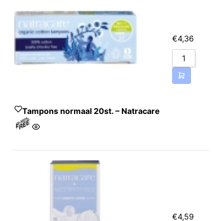
gesteriliseerd (Cutisoft),
10 stuks, Biologische
alcohol 70%
(Cruydhof)30ml*, Heilwol
€
4,36
(Citysheep Nature)
gekaarde wol met wolvet,
helend voor rode billetjes,
tepel en kleine wonden,
Canvas tas biologisch
katoen + Fairtrade
Tampons normaal 20st. – Natracare
shopper*(F), Extra:
Cadeautjes van duurzame
merken
Katoen* 100%.
€
4,59