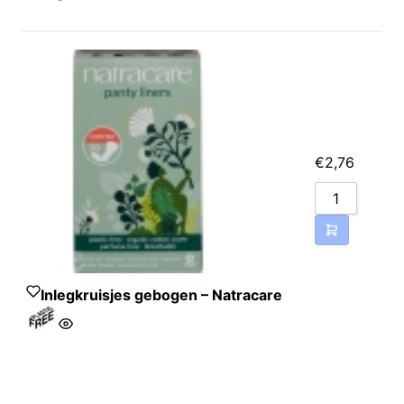
Katoen*‚ cellulose van
houtpulp‚ maiszetmeel‚
lijm
€
2,76
Inlegkruisjes gebogen – Natracare
oenen hoes*‚ houtpulp‚
ntaardige zetmeel