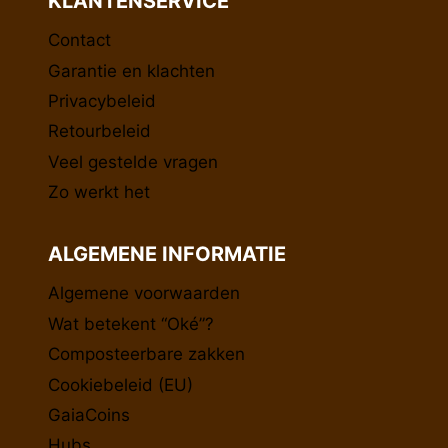
KLANTENSERVICE
Contact
Garantie en klachten
Privacybeleid
Retourbeleid
Veel gestelde vragen
Zo werkt het
ALGEMENE INFORMATIE
Algemene voorwaarden
Wat betekent “Oké”?
Composteerbare zakken
Cookiebeleid (EU)
GaiaCoins
Hubs