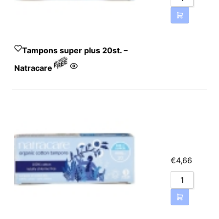
Tampons super plus 20st. –
Natracare
Katoen* 100%.
€
4,66