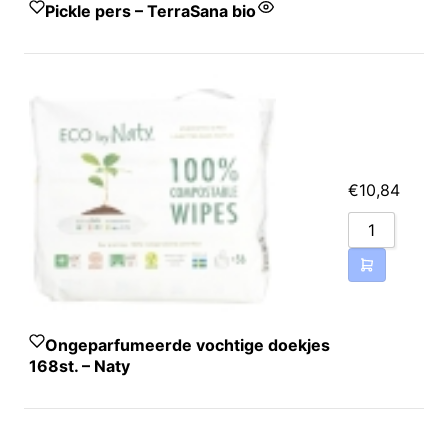
Pickle pers – TerraSana bio
€
10,84
Ongeparfumeerde vochtige doekjes
168st. – Naty