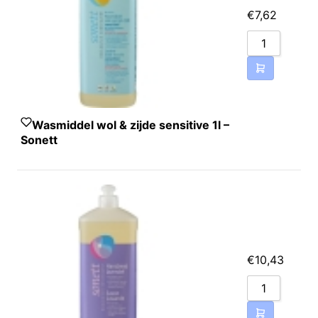
€
7,62
Wasmiddel wol & zijde sensitive 1l –
Sonett
€
10,43