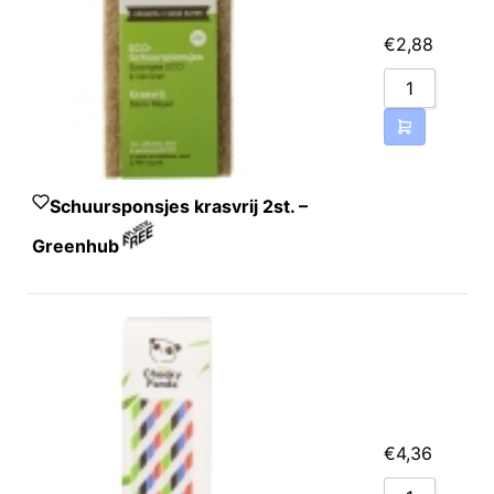
alcohol (ethanol)
€
2,88
Schuursponsjes krasvrij 2st. –
Greenhub
€
4,36