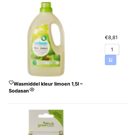
€
8,81
Wasmiddel kleur limoen 1‚5l –
Sodasan
30% water, plantaardige
oliezeep, 5%
suikertenside,
iminodisuccinaat,
polyaspartaat, citraat,