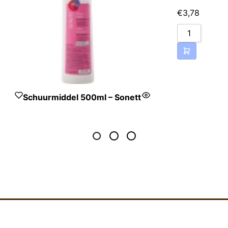
€
3,78
Schuurmiddel 500ml – Sonett
>50% zeer fijn gemalen
kalk als mild
schuurmiddel; 1-5%
anionische tensiden
(kokosvetalcoholsulfaat)
en niet-ionische tensiden
(suikertensiden), goed
reinigend en
vetoplossend; <1%
natuurlijke etherische