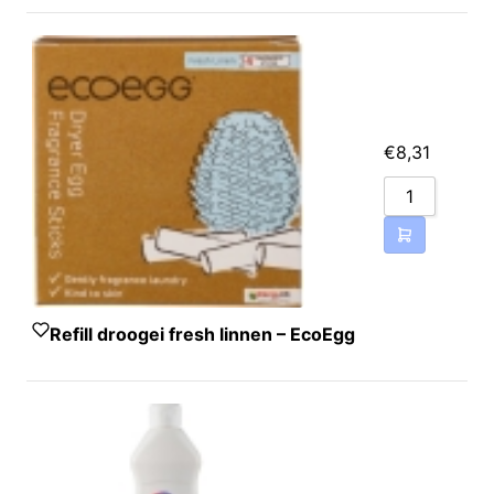
€
8,31
Refill droogei fresh linnen – EcoEgg