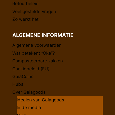
Retourbeleid
Veel gestelde vragen
Zo werkt het
ALGEMENE INFORMATIE
Algemene voorwaarden
Wat betekent “Oké”?
Composteerbare zakken
Cookiebeleid (EU)
GaiaCoins
Hubs
Over Gaiagoods
Idealen van Gaiagoods
In de media