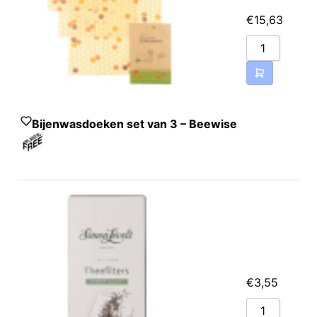
€
15,63
Bijenwasdoeken set van 3 – Beewise
€
3,55