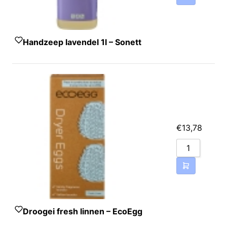
Handzeep lavendel 1l – Sonett
€
13,78
Droogei fresh linnen – EcoEgg