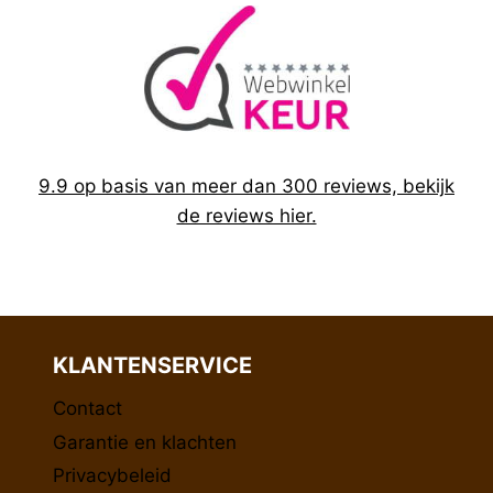
lavendelolie*(bevat
linalool*) en
lemongrassolie* (bevat
citral*); water tot 100%, *
= Biologisch
9.9 op basis van meer dan 300 reviews, bekijk
de reviews hier.
KLANTENSERVICE
Contact
Garantie en klachten
Privacybeleid