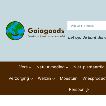
Doorgaan
naar
inhoud
Let op: Je kunt don
Vers
Natuurvoeding
Niet-plantaardig
Verzorging
Welzijn
Moestuin
Vriesproduc
Persoonlijk