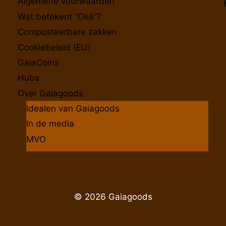
Algemene voorwaarden
Wat betekent “Oké”?
Composteerbare zakken
Cookiebeleid (EU)
GaiaCoins
Hubs
Over Gaiagoods
Idealen van Gaiagoods
In de media
MVO
© 2026 Gaiagoods