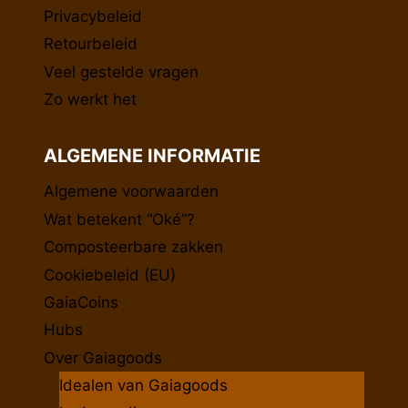
Privacybeleid
Retourbeleid
Veel gestelde vragen
Zo werkt het
ALGEMENE INFORMATIE
Algemene voorwaarden
Wat betekent “Oké”?
Composteerbare zakken
Cookiebeleid (EU)
GaiaCoins
Hubs
Over Gaiagoods
Idealen van Gaiagoods