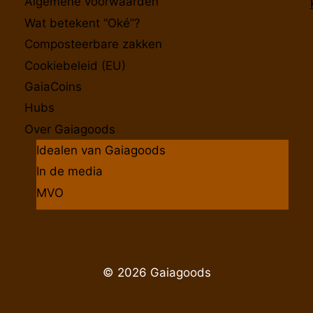
Algemene voorwaarden
Wat betekent “Oké”?
Composteerbare zakken
Cookiebeleid (EU)
GaiaCoins
Hubs
Over Gaiagoods
Idealen van Gaiagoods
In de media
MVO
© 2026 Gaiagoods