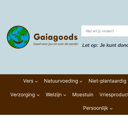
Doorgaan
naar
inhoud
Let op: Je kunt don
Vers
Natuurvoeding
Niet-plantaardig
Verzorging
Welzijn
Moestuin
Vriesproduc
Persoonlijk