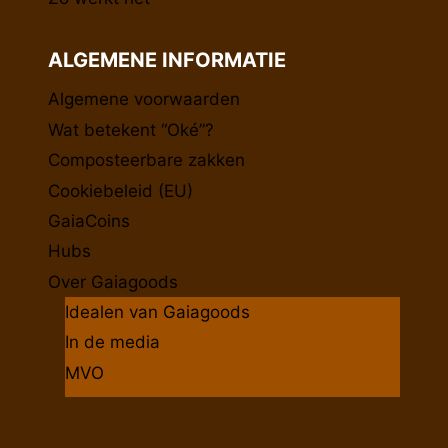
ALGEMENE INFORMATIE
Algemene voorwaarden
Wat betekent “Oké”?
Composteerbare zakken
Cookiebeleid (EU)
GaiaCoins
Hubs
Over Gaiagoods
Idealen van Gaiagoods
In de media
MVO