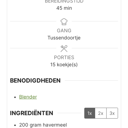
BEREIDINGSTIJD
m
45
min
i
n
u
GANG
t
Tussendoortje
e
n
PORTIES
15
koekje(s)
BENODIGDHEDEN
Blender
INGREDIËNTEN
1x
2x
3x
200
gram
havermeel