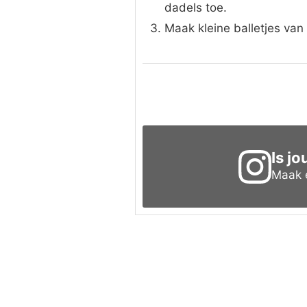
dadels toe.
Maak kleine balletjes van
Is j
Maak e