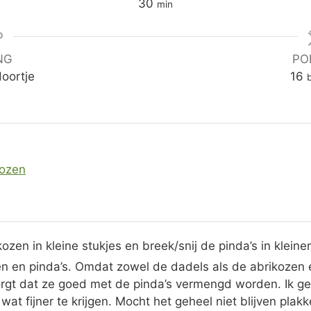
m
30
min
i
n
u
NG
PO
t
oortje
16
b
e
n
kozen
ozen in kleine stukjes en breek/snij de pinda’s in kleiner
 en pinda’s. Omdat zowel de dadels als de abrikozen erg
zorgt dat ze goed met de pinda’s vermengd worden. Ik g
wat fijner te krijgen. Mocht het geheel niet blijven pla