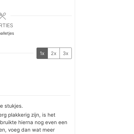
RTIES
alletjes
1x
2x
3x
e stukjes.
 plakkerig zijn, is het
ebruikte hierna nog even een
kken, voeg dan wat meer