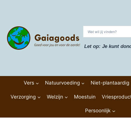
Doorgaan
naar
inhoud
Let op: Je kunt don
Vers
Natuurvoeding
Niet-plantaardig
Verzorging
Welzijn
Moestuin
Vriesproduc
Persoonlijk