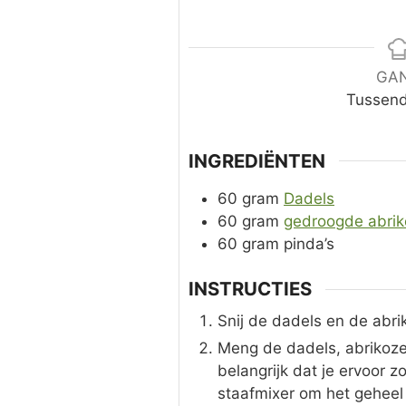
GA
Tussend
INGREDIËNTEN
60
gram
Dadels
60
gram
gedroogde abri
60
gram
pinda’s
INSTRUCTIES
Snij de dadels en de abrik
Meng de dadels, abrikozen
belangrijk dat je ervoor 
staafmixer om het geheel 