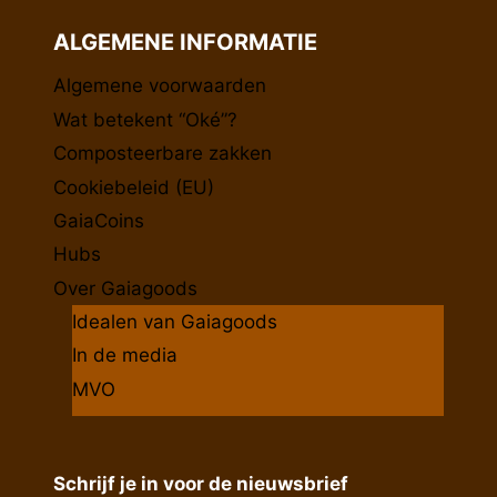
ALGEMENE INFORMATIE
Algemene voorwaarden
Wat betekent “Oké”?
Composteerbare zakken
Cookiebeleid (EU)
GaiaCoins
Hubs
Over Gaiagoods
Idealen van Gaiagoods
In de media
MVO
Schrijf je in voor de nieuwsbrief