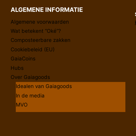
ALGEMENE INFORMATIE
Algemene voorwaarden
Wat betekent “Oké”?
Composteerbare zakken
Cookiebeleid (EU)
GaiaCoins
Hubs
Over Gaiagoods
Idealen van Gaiagoods
In de media
MVO