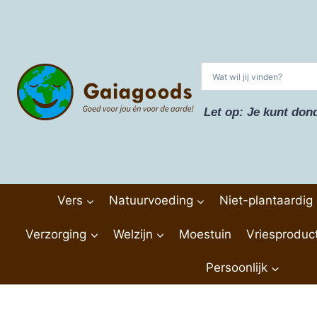
Doorgaan
naar
inhoud
Let op: Je kunt don
Vers
Natuurvoeding
Niet-plantaardig
Verzorging
Welzijn
Moestuin
Vriesproduc
Persoonlijk