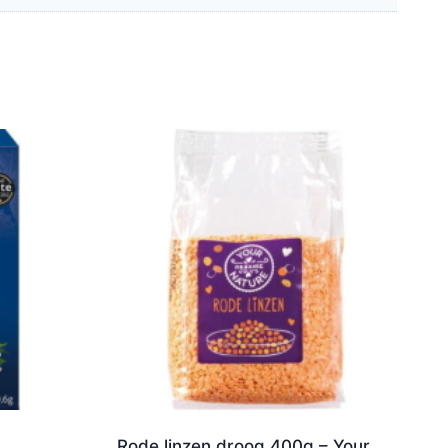
Rode linzen droog 400g – Your