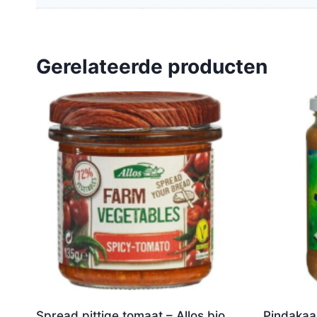
Gerelateerde producten
Spread pittige tomaat – Allos bio
Pindakaas