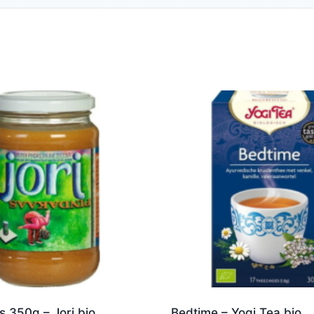
 350g – Jori bio
Bedtime – Yogi Tea bio