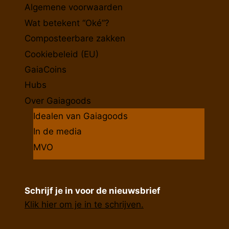
Algemene voorwaarden
Wat betekent “Oké”?
Composteerbare zakken
Cookiebeleid (EU)
GaiaCoins
Hubs
Over Gaiagoods
Idealen van Gaiagoods
In de media
MVO
Schrijf je in voor de nieuwsbrief
Klik hier om je in te schrijven.