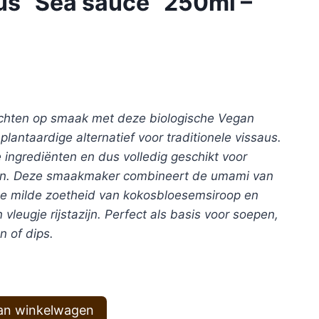
us “Sea sauce” 250ml –
echten op smaak met deze biologische Vegan
lantaardige alternatief voor traditionele vissaus.
 ingrediënten en dus volledig geschikt voor
en.
Deze smaakmaker combineert de umami van
e milde zoetheid van kokosbloesemsiroop en
vleugje rijstazijn. Perfect als basis voor soepen,
 of dips.
an winkelwagen