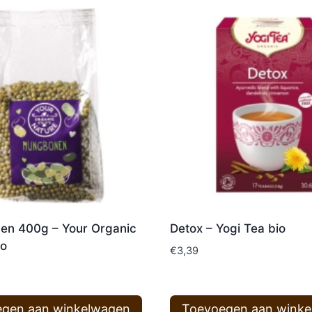
n 400g – Your Organic
Detox – Yogi Tea bio
io
€
3,39
gen aan winkelwagen
Toevoegen aan wink