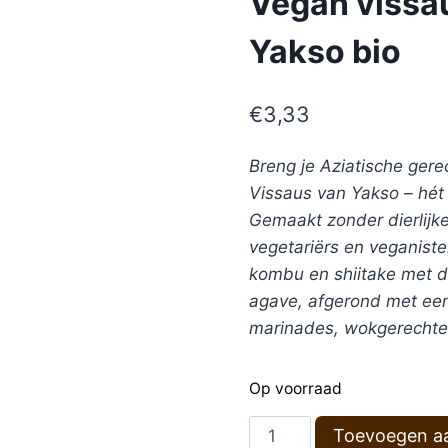
Vegan vissa
Yakso bio
€
3,33
Breng je Aziatische ger
Vissaus van Yakso – hét p
Gemaakt zonder dierlijke
vegetariërs en veganist
kombu en shiitake met d
agave, afgerond met een 
marinades, wokgerechten
Op voorraad
Vegan
Toevoegen a