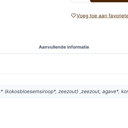
vissaus
"Sea
Voeg toe aan favoriet
sauce"
250ml
-
Yakso
Aanvullende informatie
bio
aantal
os* (kokosbloesemsiroop*, zeezout) ,zeezout, agave*, ko