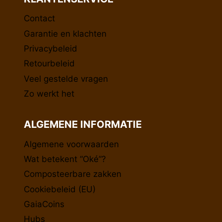
Contact
Garantie en klachten
Privacybeleid
Retourbeleid
Veel gestelde vragen
Zo werkt het
ALGEMENE INFORMATIE
Algemene voorwaarden
Wat betekent “Oké”?
Composteerbare zakken
Cookiebeleid (EU)
GaiaCoins
Hubs