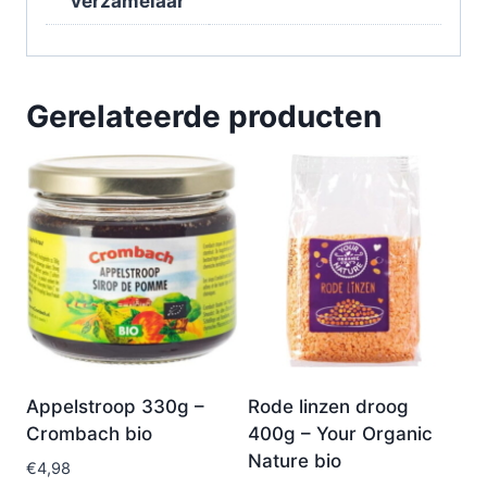
verzamelaar
Gerelateerde producten
Appelstroop 330g –
Rode linzen droog
Crombach bio
400g – Your Organic
Nature bio
€
4,98