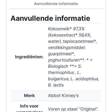
Aanvullende informatie
Aanvullende informatie
Kokosmelk* 97‚3%
(kokosextract* 58‚4%‚
water)‚ tapiocazetmeel*‚
verdikkingsmiddel:
guarpitmeel*‚
Ingrediënten:
yoghurtculturen**. * =
Biologisch **= S.
thermophilus ‚ L.
bulgaricus‚ L. acidophilus‚
B. lactis
Merk
Abbot Kinney's
Info voor
Voren op staat "Original".