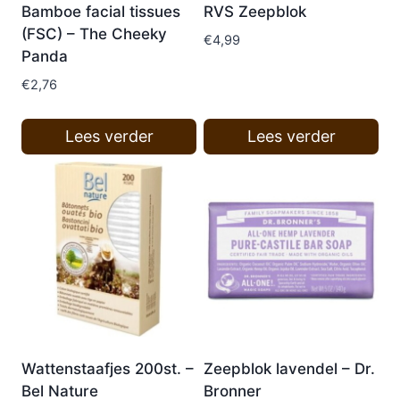
Bamboe facial tissues
RVS Zeepblok
(FSC) – The Cheeky
€
4,99
Panda
€
2,76
Lees verder
Lees verder
Wattenstaafjes 200st. –
Zeepblok lavendel – Dr.
Bel Nature
Bronner