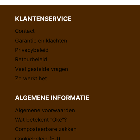
KLANTENSERVICE
Contact
Garantie en klachten
Privacybeleid
Retourbeleid
Veel gestelde vragen
Zo werkt het
ALGEMENE INFORMATIE
Algemene voorwaarden
Wat betekent “Oké”?
Composteerbare zakken
Cookiebeleid (EU)