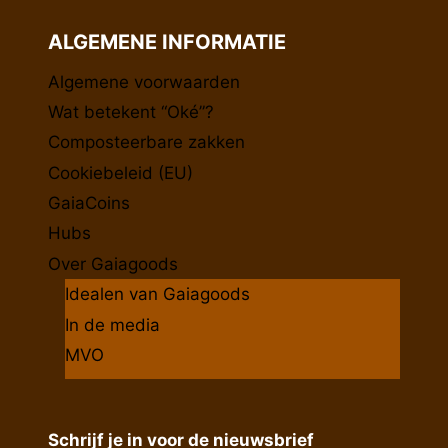
ALGEMENE INFORMATIE
Algemene voorwaarden
Wat betekent “Oké”?
Composteerbare zakken
Cookiebeleid (EU)
GaiaCoins
Hubs
Over Gaiagoods
Idealen van Gaiagoods
In de media
MVO
Schrijf je in voor de nieuwsbrief