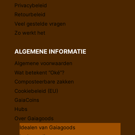
Privacybeleid
Retourbeleid
Veel gestelde vragen
Zo werkt het
ALGEMENE INFORMATIE
Algemene voorwaarden
Wat betekent “Oké”?
Composteerbare zakken
Cookiebeleid (EU)
GaiaCoins
Hubs
Over Gaiagoods
Idealen van Gaiagoods