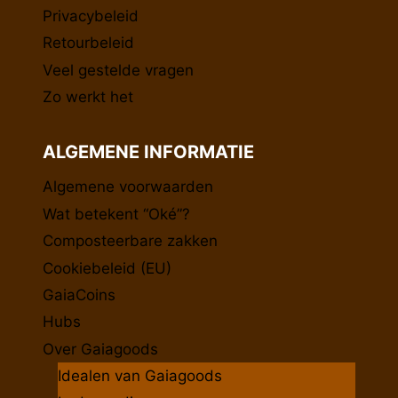
Privacybeleid
Retourbeleid
Veel gestelde vragen
Zo werkt het
ALGEMENE INFORMATIE
Algemene voorwaarden
Wat betekent “Oké”?
Composteerbare zakken
Cookiebeleid (EU)
GaiaCoins
Hubs
Over Gaiagoods
Idealen van Gaiagoods