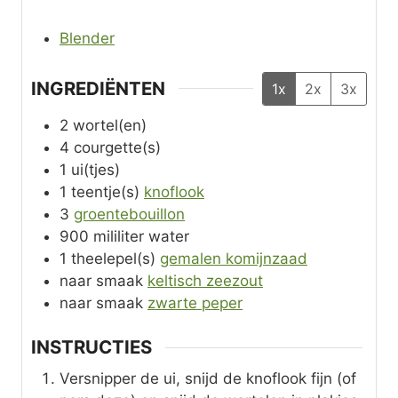
Blender
INGREDIËNTEN
1x
2x
3x
2
wortel(en)
4
courgette(s)
1
ui(tjes)
1
teentje(s)
knoflook
3
groentebouillon
900
mililiter
water
1
theelepel(s)
gemalen komijnzaad
naar smaak
keltisch zeezout
naar smaak
zwarte peper
INSTRUCTIES
Versnipper de ui, snijd de knoflook fijn (of