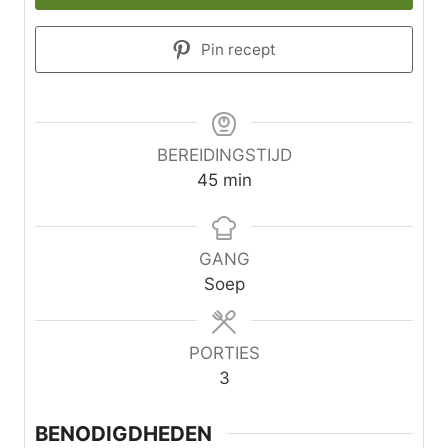
Pin recept
BEREIDINGSTIJD
m
45
min
i
n
u
GANG
t
Soep
e
n
PORTIES
3
BENODIGDHEDEN