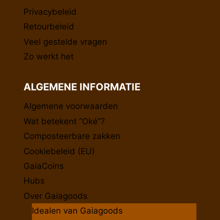
Privacybeleid
Retourbeleid
Veel gestelde vragen
Zo werkt het
ALGEMENE INFORMATIE
Algemene voorwaarden
Wat betekent “Oké”?
Composteerbare zakken
Cookiebeleid (EU)
GaiaCoins
Hubs
Over Gaiagoods
Idealen van Gaiagoods