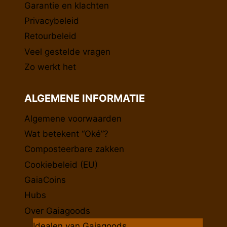
Garantie en klachten
Privacybeleid
Retourbeleid
Veel gestelde vragen
Zo werkt het
ALGEMENE INFORMATIE
Algemene voorwaarden
Wat betekent “Oké”?
Composteerbare zakken
Cookiebeleid (EU)
GaiaCoins
Hubs
Over Gaiagoods
Idealen van Gaiagoods