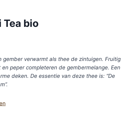
i Tea bio
n gember verwarmt als thee de zintuigen. Fruitig
out en peper completeren de gembermelange. Een
warme deken.
De essentie van deze thee is: “De
um”.
ten