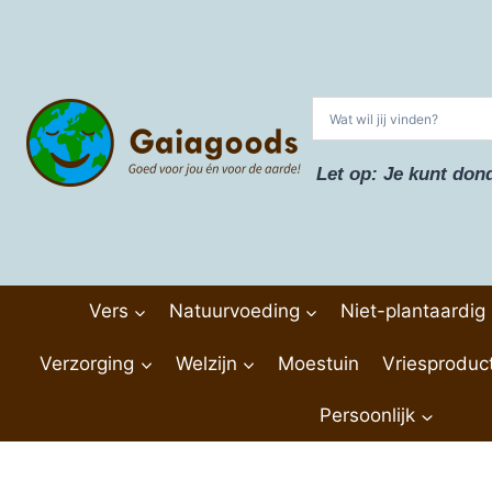
Doorgaan
naar
inhoud
Let op: Je kunt don
Vers
Natuurvoeding
Niet-plantaardig
Verzorging
Welzijn
Moestuin
Vriesproduc
Persoonlijk