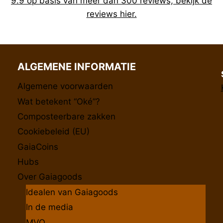
9.9 op basis van meer dan 300 reviews, bekijk de
reviews hier.
ALGEMENE INFORMATIE
Algemene voorwaarden
Wat betekent “Oké”?
Composteerbare zakken
Cookiebeleid (EU)
GaiaCoins
Hubs
Over Gaiagoods
Idealen van Gaiagoods
In de media
MVO