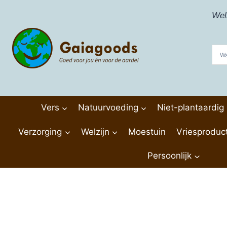
Doorgaan
Wel
naar
inhoud
Vers
Natuurvoeding
Niet-plantaardig
Verzorging
Welzijn
Moestuin
Vriesproduc
Persoonlijk