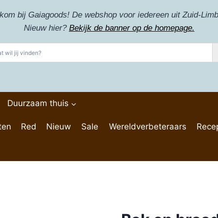
kom bij Gaiagoods! De webshop voor iedereen uit Zuid-Limb
Nieuw hier?
Bekijk de banner op de homepage.
Duurzaam thuis
ten
Red
Nieuw
Sale
Wereldverbeteraars
Rece