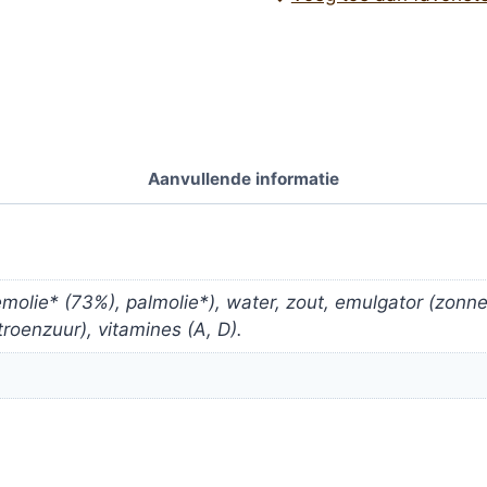
450ml
-
Your
Organic
Nature
bio
Aanvullende informatie
aantal
molie* (73%), palmolie*), water, zout, emulgator (zonneb
roenzuur), vitamines (A, D).