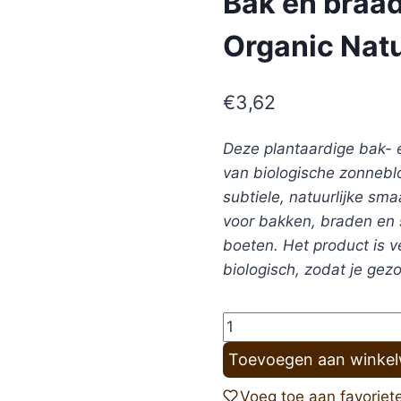
Bak en braad
Organic Natu
€
3,62
Deze plantaardige bak- 
van biologische zonneblo
subtiele, natuurlijke sma
voor bakken, braden en 
boeten. Het product is ve
biologisch, zodat je ge
Bak
en
Toevoegen aan winke
braad
vloeibaar
Voeg toe aan favoriet