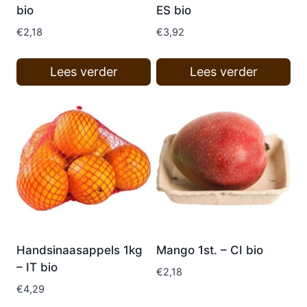
bio
ES bio
€
2,18
€
3,92
Lees verder
Lees verder
Handsinaasappels 1kg
Mango 1st. – CI bio
– IT bio
€
2,18
€
4,29