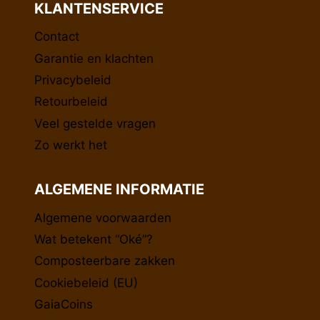
KLANTENSERVICE
Contact
Garantie en klachten
Privacybeleid
Retourbeleid
Veel gestelde vragen
Zo werkt het
ALGEMENE INFORMATIE
Algemene voorwaarden
Wat betekent “Oké”?
Composteerbare zakken
Cookiebeleid (EU)
GaiaCoins