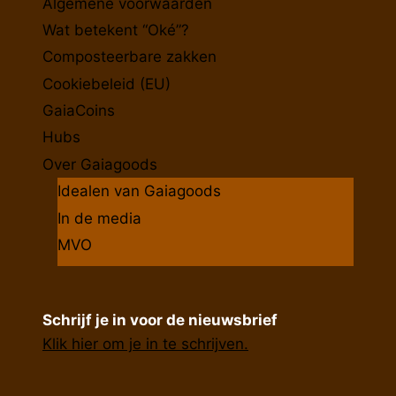
Algemene voorwaarden
Wat betekent “Oké”?
Composteerbare zakken
Cookiebeleid (EU)
GaiaCoins
Hubs
Over Gaiagoods
Idealen van Gaiagoods
In de media
MVO
Schrijf je in voor de nieuwsbrief
Klik hier om je in te schrijven.