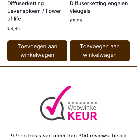
Diffuserketting
Diffuserketting engelen
Levensbloem / flower
vleugels
of life
€
8,95
€
9,95
Toevoegen aan
Toevoegen aan
winkelwagen
winkelwagen
9.9 op basis van meer dan 300 reviews, bekijk